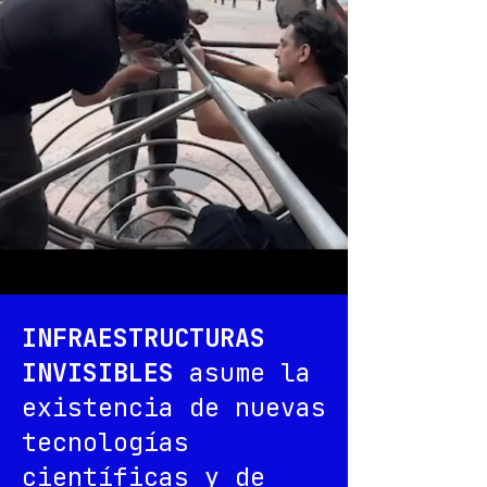
INFRAESTRUCTURAS
INVISIBLES
asume la
existencia de nuevas
tecnologías
científicas y de